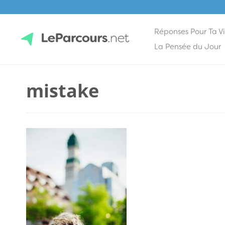
Réponses Pour Ta V
Skip
La Pensée du Jour
to
content
LeParcours.net
mistake