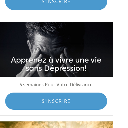
S'INSCRIRE
Apprenez à vivre une vie
sans Dépression!
6 semaines Pour Votre Délivrance
S'INSCRIRE