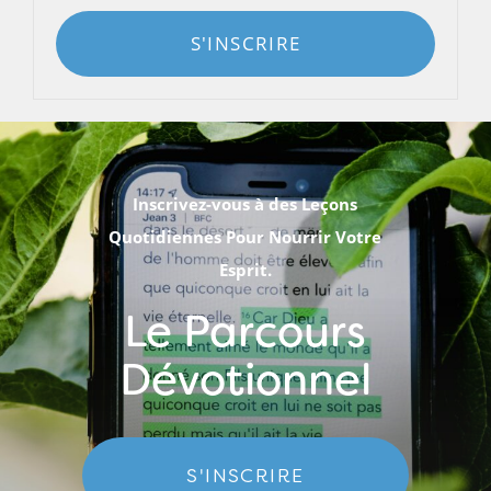
S'INSCRIRE
Inscrivez-vous à des Leçons
Quotidiennes Pour Nourrir Votre
Esprit.
Le Parcours
Dévotionnel
S'INSCRIRE