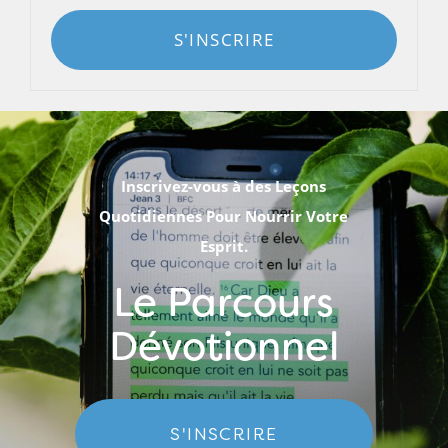
S'INSCRIRE
Inscrivez-vous à des Leçons
Quotidiennes Pour Nourrir Votre
Esprit.
Le Parcours
Dévotionnel
S'INSCRIRE