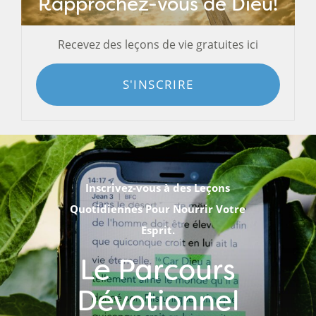
Rapprochez-vous de Dieu!
Recevez des leçons de vie gratuites ici
S'INSCRIRE
Inscrivez-vous à des Leçons
Quotidiennes Pour Nourrir Votre
Esprit.
Le Parcours
Dévotionnel