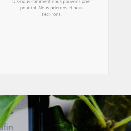
Dis-nous comment nous pouvons prier
pour toi. Nous prierons et nous
t'écrirons.