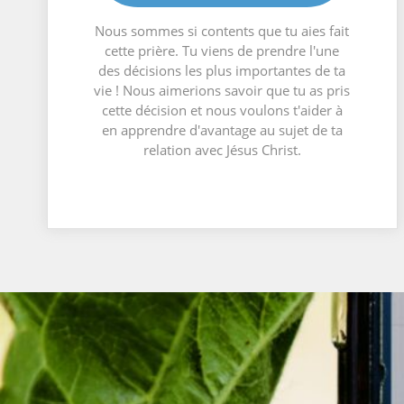
Nous sommes si contents que tu aies fait
cette prière. Tu viens de prendre l'une
des décisions les plus importantes de ta
vie ! Nous aimerions savoir que tu as pris
cette décision et nous voulons t'aider à
en apprendre d'avantage au sujet de ta
relation avec Jésus Christ.