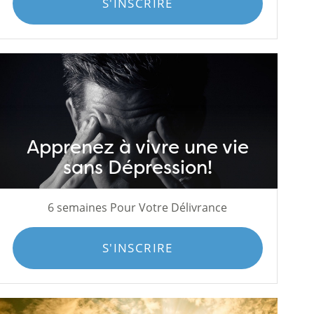
S'INSCRIRE
Apprenez à vivre une vie
sans Dépression!
6 semaines Pour Votre Délivrance
S'INSCRIRE