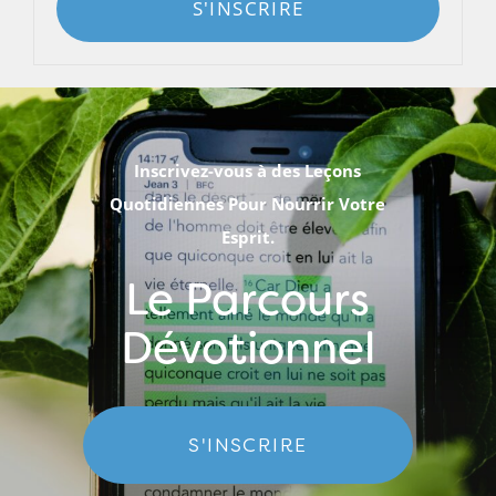
S'INSCRIRE
Inscrivez-vous à des Leçons
Quotidiennes Pour Nourrir Votre
Esprit.
Le Parcours
Dévotionnel
S'INSCRIRE