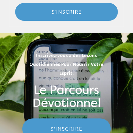
S'INSCRIRE
Inscrivez-vous à des Leçons
Quotidiennes Pour Nourrir Votre
Esprit.
Le Parcours
Dévotionnel
S'INSCRIRE