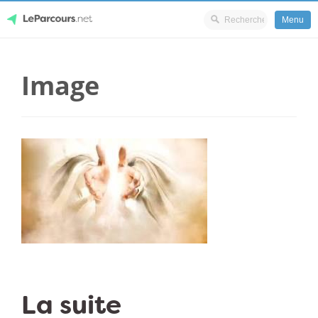
Menu
Skip
LeParcours.net
to
Image
content
La suite