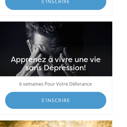
S'INSCRIRE
Apprenez à vivre une vie
sans Dépression!
6 semaines Pour Votre Délivrance
S'INSCRIRE