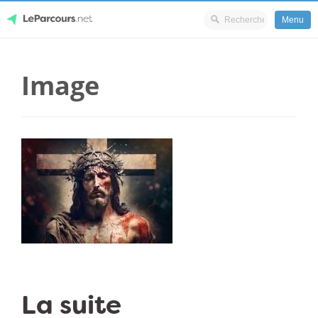
Menu
Skip
LeParcours.net
to
Image
content
La suite