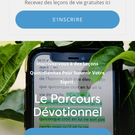
Recevez des leçons de vie gratuites ici
S'INSCRIRE
Inscrivez-vous à des Leçons
Quotidiennes Pour Nourrir Votre
Esprit.
Le Parcours
Dévotionnel