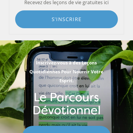
Recevez des leçons de vie gratuites ici
S'INSCRIRE
Inscrivez-vous à des Leçons
Quotidiennes Pour Nourrir Votre
Esprit.
Le Parcours
Dévotionnel