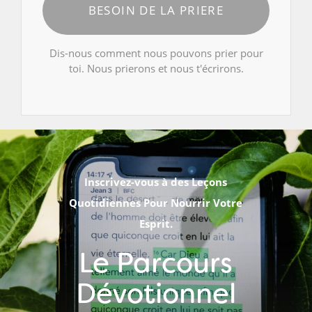
BESOIN DE LA PRIERE
Dis-nous comment nous pouvons prier pour
toi. Nous prierons et nous t'écrirons.
Inscrivez-vous à des Leçons
Quotidiennes Pour Nourrir Votre
Esprit.
Le Parcours
Dévotionnel