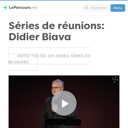
Menu
Skip
Séries de réunions:
LeParcours.net
to
Didier Biava
content
VOYEZ TOUTES LES SÉRIES SÉRIES DE
RÉUNIONS