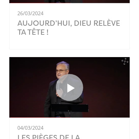
26/03/2024
AUJOURD’HUI, DIEU RELÈVE
TA TÊTE !
04/03/2024
LES PIÈGES DE LA