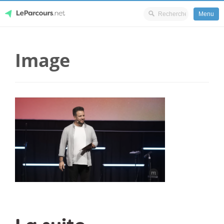
Menu
Skip
LeParcours.net
to
Image
content