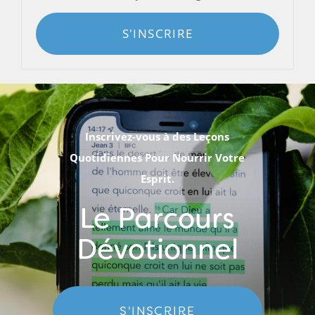
S'INSCRIRE
Inscrivez-vous à des Leçons
Quotidiennes Pour Nourrir Votre
Esprit.
Le Parcours
Dévotionnel
S'INSCRIRE