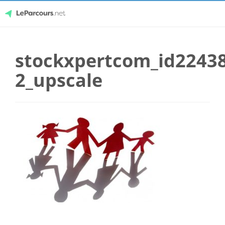
Skip
LeParcours.net
to
stockxpertcom_id22438
content
2_upscale