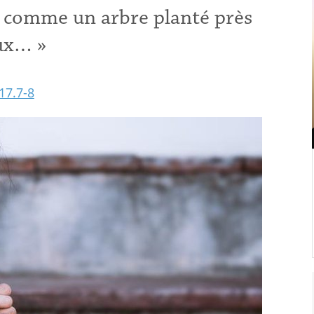
est comme un arbre planté près
ux… »
17.7-8