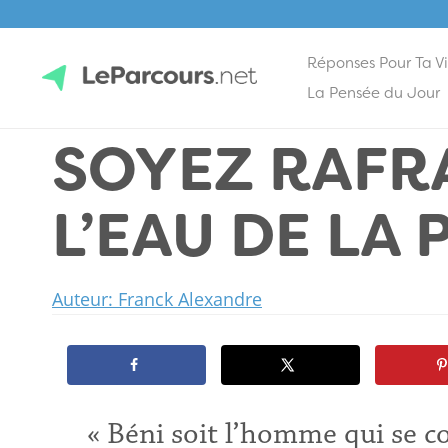
Réponses Pour Ta V
Skip
La Pensée du Jour
to
SOYEZ RAFRA
content
LeParcours.net
L’EAU DE LA 
Auteur: Franck Alexandre
« Béni soit l’homme qui se co