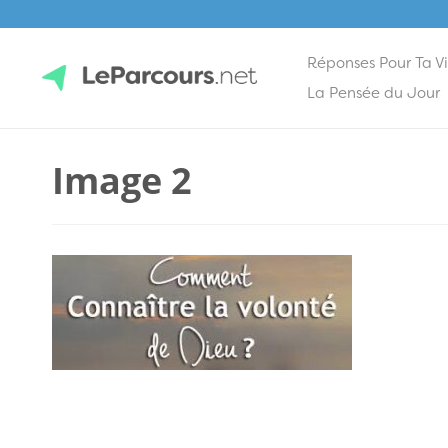
Réponses Pour Ta V
Skip
La Pensée du Jour
to
content
LeParcours.net
Image 2