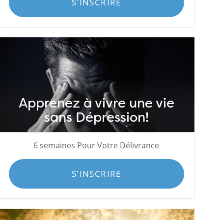
S'INSCRIRE
Apprenez à vivre une vie
sans Dépression!
6 semaines Pour Votre Délivrance
S'INSCRIRE