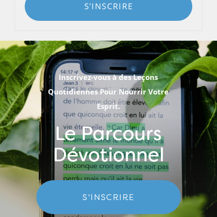
S'INSCRIRE
Inscrivez-vous à des Leçons
Quotidiennes Pour Nourrir Votre
Esprit.
Le Parcours
Dévotionnel
S'INSCRIRE