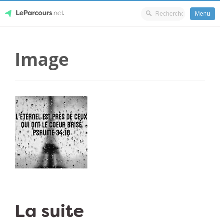
Menu
Skip
LeParcours.net
to
Image
content
La suite