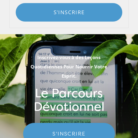
S'INSCRIRE
Inscrivez-vous à des Leçons
Quotidiennes Pour Nourrir Votre
Esprit.
Le Parcours
Dévotionnel
S'INSCRIRE