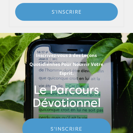
S'INSCRIRE
Inscrivez-vous à des Leçons
Quotidiennes Pour Nourrir Votre
Esprit.
Le Parcours
Dévotionnel
S'INSCRIRE