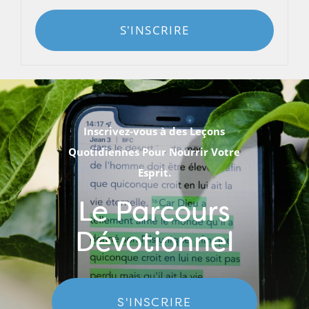
S'INSCRIRE
Inscrivez-vous à des Leçons
Quotidiennes Pour Nourrir Votre
Esprit.
Le Parcours
Dévotionnel
S'INSCRIRE