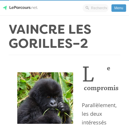
Menu
Skip
VAINCRE LES
LeParcours.net
to
content
GORILLES–2
L
e
compromis
Parallèlement,
les deux
intéressés