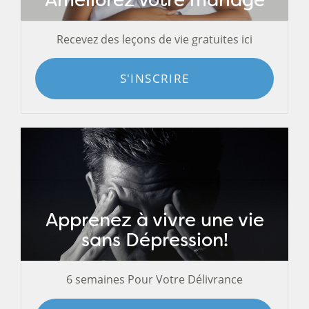
Recevez des leçons de vie gratuites ici
S'INSCRIRE
Apprenez à vivre une vie
sans Dépression!
6 semaines Pour Votre Délivrance