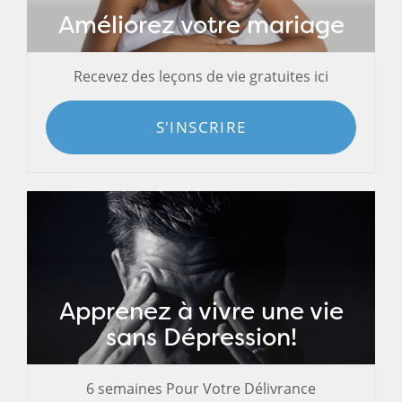
Améliorez votre mariage
Recevez des leçons de vie gratuites ici
S'INSCRIRE
Apprenez à vivre une vie
sans Dépression!
6 semaines Pour Votre Délivrance