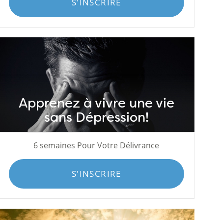
S'INSCRIRE
Apprenez à vivre une vie
sans Dépression!
6 semaines Pour Votre Délivrance
S'INSCRIRE