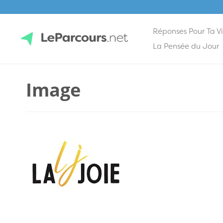
Réponses Pour Ta V
Skip
La Pensée du Jour
to
content
LeParcours.net
Image