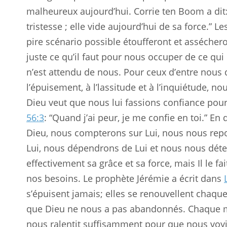
malheureux aujourd’hui. Corrie ten Boom a dit:
tristesse ; elle vide aujourd’hui de sa force.” Le
pire scénario possible étoufferont et asséchero
juste ce qu’il faut pour nous occuper de ce qu
n’est attendu de nous. Pour ceux d’entre nous q
l’épuisement, à l’lassitude et à l’inquiétude, n
Dieu veut que nous lui fassions confiance pour
56:3
: “Quand j’ai peur, je me confie en toi.” E
Dieu, nous compterons sur Lui, nous nous re
Lui, nous dépendrons de Lui et nous nous dét
effectivement sa grâce et sa force, mais Il le f
nos besoins. Le prophète Jérémie a écrit dans
s’épuisent jamais; elles se renouvellent chaque
que Dieu ne nous a pas abandonnés. Chaque ma
nous ralentit suffisamment pour que nous voyio