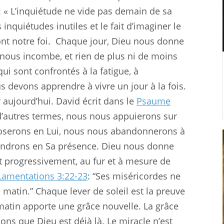
 « L’inquiétude ne vide pas demain de sa
s inquiétudes inutiles et le fait d’imaginer le
nt notre foi.
Chaque jour, Dieu nous donne
i nous incombe, et rien de plus ni de moins
ui sont confrontés à la fatigue, à
ous devons apprendre à vivre un jour à la fois.
 aujourd’hui. David écrit dans le
Psaume
n d’autres termes, nous nous appuierons sur
poserons en Lui, nous nous abandonnerons à
endrons en Sa présence. Dieu nous donne
ait progressivement, au fur et à mesure de
Lamentations 3:22-23
: “Ses miséricordes ne
 matin.” Chaque lever de soleil est la preuve
tin apporte une grâce nouvelle. La grâce
ns que Dieu est déjà là. Le miracle n’est