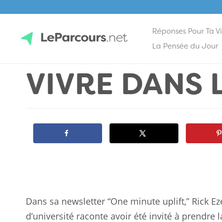
Réponses Pour Ta V
Skip
La Pensée du Jour
to
VIVRE DANS 
content
LeParcours.net
Dans sa newsletter “One minute uplift,” Rick Eze
d’université raconte avoir été invité à prendre 