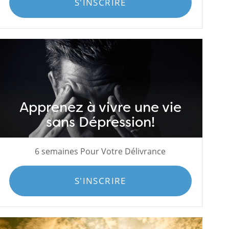
S'INSCRIRE
Apprenez à vivre une vie
sans Dépression!
6 semaines Pour Votre Délivrance
S'INSCRIRE