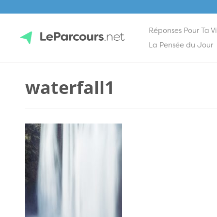
Réponses Pour Ta V
Skip
La Pensée du Jour
to
content
LeParcours.net
waterfall1