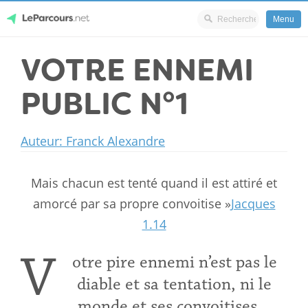
Menu
Skip
VOTRE ENNEMI
LeParcours.net
to
content
PUBLIC N°1
Auteur: Franck Alexandre
Mais chacun est tenté quand il est attiré et
amorcé par sa propre convoitise »
Jacques
1.14
V
otre pire ennemi n’est pas le
diable et sa tentation, ni le
monde et ses convoitises…