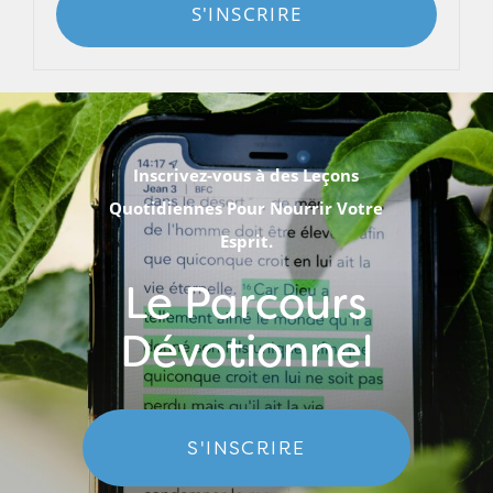
S'INSCRIRE
Inscrivez-vous à des Leçons
Quotidiennes Pour Nourrir Votre
Esprit.
Le Parcours
Dévotionnel
S'INSCRIRE