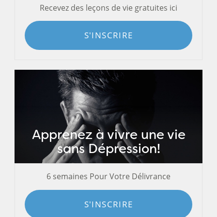
Recevez des leçons de vie gratuites ici
S'INSCRIRE
Apprenez à vivre une vie
sans Dépression!
6 semaines Pour Votre Délivrance
S'INSCRIRE