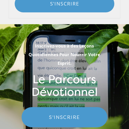
S'INSCRIRE
Inscrivez-vous à des Leçons
Quotidiennes Pour Nourrir Votre
Esprit.
Le Parcours
Dévotionnel
S'INSCRIRE