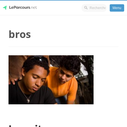
Menu
Skip
LeParcours.net
to
bros
content