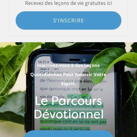
Recevez des leçons de vie gratuites ici
S'INSCRIRE
Inscrivez-vous à des Leçons
Quotidiennes Pour Nourrir Votre
Esprit.
Le Parcours
Dévotionnel