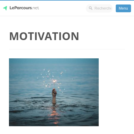
Menu
Skip
LeParcours.net
to
MOTIVATION
content