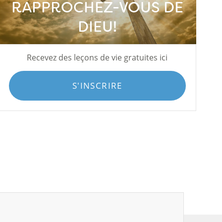
RAPPROCHEZ-VOUS DE
DIEU!
Recevez des leçons de vie gratuites ici
S'INSCRIRE