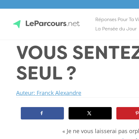
Réponses Pour Ta V
Skip
La Pensée du Jour
to
VOUS SENTE
content
LeParcours.net
SEUL ?
Auteur: Franck Alexandre
« Je ne vous laisserai pas orp