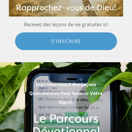
Rapprochez-vous de Dieu!
Recevez des leçons de vie gratuites ici
S'INSCRIRE
Inscrivez-vous à des Leçons
Quotidiennes Pour Nourrir Votre
Esprit.
Le Parcours
Dévotionnel