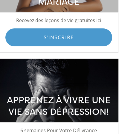
MARIAGE
Recevez des leçons de vie gratuites ici
S'INSCRIRE
APPRENEZ À VIVRE UNE
VIE SANS DÉPRESSION!
6 semaines Pour Votre Délivrance