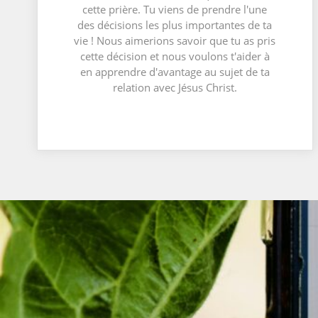
cette prière. Tu viens de prendre l'une
des décisions les plus importantes de ta
vie ! Nous aimerions savoir que tu as pris
cette décision et nous voulons t'aider à
en apprendre d'avantage au sujet de ta
relation avec Jésus Christ.