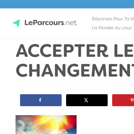
Réponses Pour Ta V
Skip
La Pensée du Jour
to
ACCEPTER LE
content
LeParcours.net
CHANGEMEN