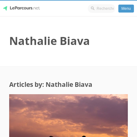
Menu
Skip
LeParcours.net
to
Nathalie Biava
content
Articles by: Nathalie Biava