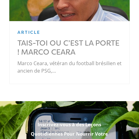
ARTICLE
TAIS-TOI OU C’EST LA PORTE
! MARCO CEARA
Marco Ceara, vétéran du football brésilien et
ancien de PSG,…
.
Inscrivez-vous à des Leçons
Quotidiennes Pour Nourrir Votre