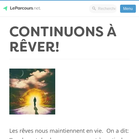
Menu
Skip
CONTINUONS À
LeParcours.net
to
content
RÊVER!
Les rêves nous maintiennent en vie.
On a dit: