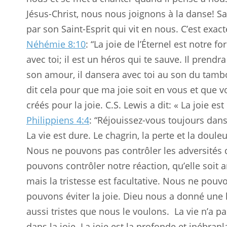
Jésus-Christ, nous nous joignons à la danse! S
par son Saint-Esprit qui vit en nous. C’est ex
Néhémie 8:10
: “La joie de l’Éternel est notre fo
avec toi; il est un héros qui te sauve. Il prendr
son amour, il dansera avec toi au son du tambo
dit cela pour que ma joie soit en vous et que v
créés pour la joie. C.S. Lewis a dit: « La joie est
Philippiens 4:4
: “Réjouissez-vous toujours dans 
La vie est dure. Le chagrin, la perte et la doule
Nous ne pouvons pas contrôler les adversités 
pouvons contrôler notre réaction, qu’elle soit a
mais la tristesse est facultative. Nous ne pouv
pouvons éviter la joie. Dieu nous a donné une 
aussi tristes que nous le voulons.
La vie n’a p
dans la joie. La joie est la profonde et inébra