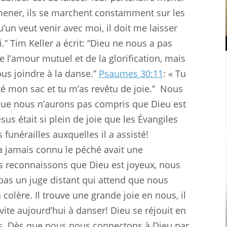
 mener, ils se marchent constamment sur les
u’un veut venir avec moi, il doit me laisser
i.” Tim Keller a écrit: “Dieu ne nous a pas
e l’amour mutuel et de la glorification, mais
us joindre à la danse.”
Psaumes 30:11
: « Tu
 mon sac et tu m’as revêtu de joie.”
Nous
que nous n’aurons pas compris que Dieu est
sus était si plein de joie que les Évangiles
funérailles auxquelles il a assisté!
n’a jamais connu le péché avait une
s reconnaissons que Dieu est joyeux, nous
 pas un juge distant qui attend que nous
colère. Il trouve une grande joie en nous, il
ite aujourd’hui à danser! Dieu se réjouit en
us. Dès que nous nous connectons à Dieu par