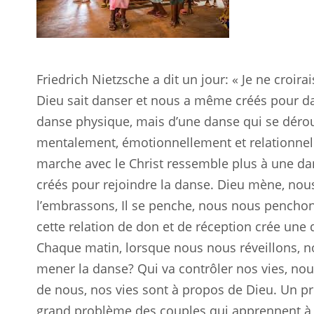
Friedrich Nietzsche a dit un jour: « Je ne croira
Dieu sait danser et nous a même créés pour da
danse physique, mais d’une danse qui se dérou
mentalement, émotionnellement et relationnell
marche avec le Christ ressemble plus à une da
créés pour rejoindre la danse. Dieu mène, no
l’embrassons, Il se penche, nous nous penchons,
cette relation de don et de réception crée une d
Chaque matin, lorsque nous nous réveillons, n
mener la danse? Qui va contrôler nos vies, no
de nous, nos vies sont à propos de Dieu. Un p
grand problème des couples qui apprennent à d