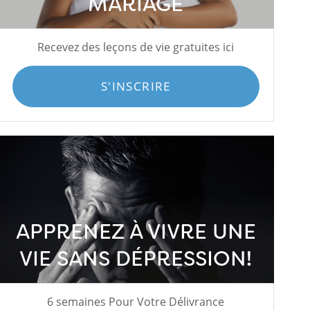
MARIAGE
Recevez des leçons de vie gratuites ici
S'INSCRIRE
APPRENEZ À VIVRE UNE
VIE SANS DÉPRESSION!
6 semaines Pour Votre Délivrance