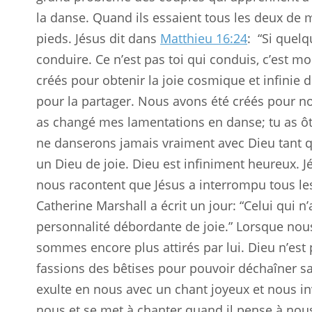
la danse. Quand ils essaient tous les deux de
pieds. Jésus dit dans
Matthieu 16:24
:
“Si quelq
conduire. Ce n’est pas toi qui conduis, c’est mo
créés pour obtenir la joie cosmique et infinie d
pour la partager. Nous avons été créés pour no
as changé mes lamentations en danse; tu as ôté
ne danserons jamais vraiment avec Dieu tant 
un Dieu de joie. Dieu est infiniment heureux. Jé
nous racontent que Jésus a interrompu tous les 
Catherine Marshall a écrit un jour: “Celui qui 
personnalité débordante de joie.” Lorsque nou
sommes encore plus attirés par lui. Dieu n’est
fassions des bêtises pour pouvoir déchaîner sa 
exulte en nous avec un chant joyeux et nous inv
nous et se met à chanter quand il pense à no