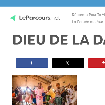
Réponses Pour Ta V
Skip
La Pensée du Jour
to
DIEU DE LA 
content
LeParcours.net