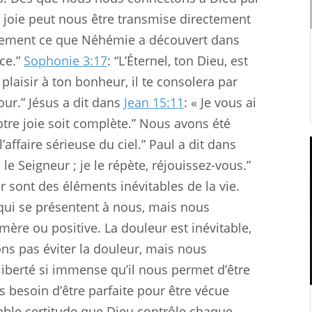
a joie peut nous être transmise directement
actement ce que Néhémie a découvert dans
rce.”
Sophonie 3:17
: “L’Éternel, ton Dieu, est
a plaisir à ton bonheur, il te consolera par
ur.” Jésus a dit dans
Jean 15:11
: « Je vous ai
otre joie soit complète.” Nous avons été
 l’affaire sérieuse du ciel.” Paul a dit dans
le Seigneur ; je le répète, réjouissez-vous.”
ur sont des éléments inévitables de la vie.
qui se présentent à nous, mais nous
mère ou positive. La douleur est inévitable,
ons pas éviter la douleur, mais nous
liberté si immense qu’il nous permet d’être
as besoin d’être parfaite pour être vécue
nlable certitude que Dieu contrôle chaque