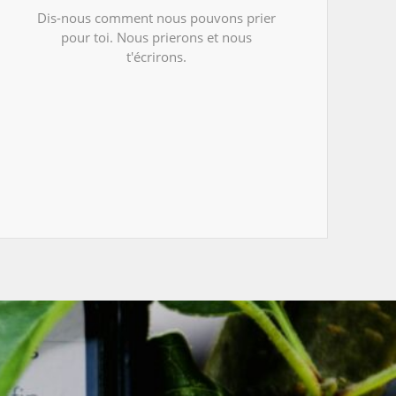
Dis-nous comment nous pouvons prier
pour toi. Nous prierons et nous
t'écrirons.