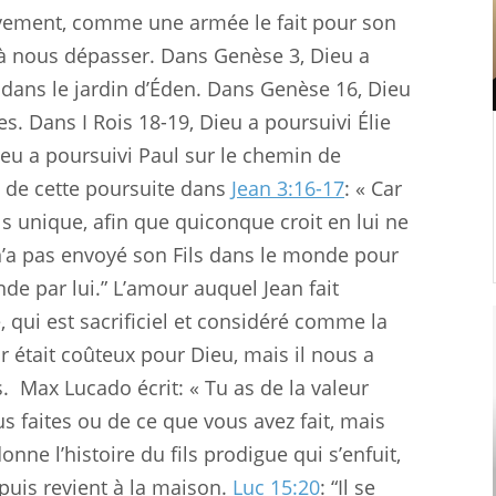
vement, comme une armée le fait pour son
 à nous dépasser. Dans Genèse 3
, Dieu a
 dans le jardin d’Éden. Dans Genèse 16
, Dieu
es. Dans I Rois 18-19
, Dieu a poursuivi Élie
ieu a poursuivi Paul sur le chemin de
 de cette poursuite dans
Jean 3:16-17
: « Car
s unique, afin que quiconque croit en lui ne
u n’a pas envoyé son Fils dans le monde pour
 par lui.” L’amour auquel Jean fait
, qui est sacrificiel et considéré comme la
 était coûteux pour Dieu, mais il nous a
s.
Max Lucado écrit: « Tu as de la valeur
s faites ou de ce que vous avez fait, mais
ne l’histoire du fils prodigue qui s’enfuit,
 puis revient à la maison.
Luc 15:20
: “Il se