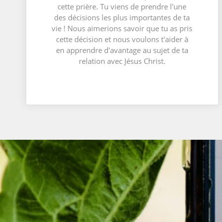
cette prière. Tu viens de prendre l'une
des décisions les plus importantes de ta
vie ! Nous aimerions savoir que tu as pris
cette décision et nous voulons t'aider à
en apprendre d'avantage au sujet de ta
relation avec Jésus Christ.