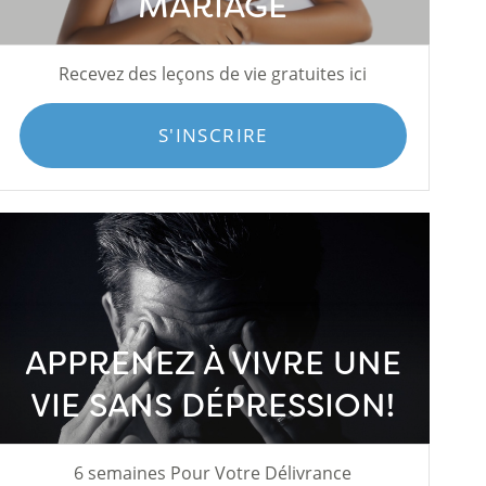
MARIAGE
Recevez des leçons de vie gratuites ici
S'INSCRIRE
APPRENEZ À VIVRE UNE
VIE SANS DÉPRESSION!
6 semaines Pour Votre Délivrance