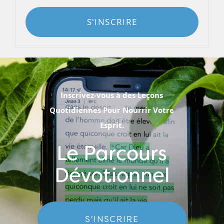
S'INSCRIRE
Inscrivez-vous à des Leçons
Quotidiennes Pour Nourrir Votre
Esprit.
Le Parcours
Dévotionnel
S'INSCRIRE