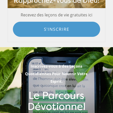
Rapprochez-vous de Dieu!
Recevez des leçons de vie gratuites ici
S'INSCRIRE
Inscrivez-vous à des Leçons
Quotidiennes Pour Nourrir Votre
Esprit.
Le Parcours
Dévotionnel