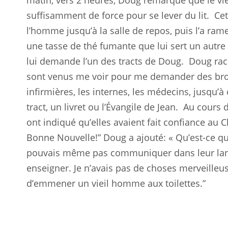
matin, vers 2 heures, Doug remarque que le v
suffisamment de force pour se lever du lit.
Cet
l’homme jusqu’à la salle de repos, puis l’a rame
une tasse de thé fumante que lui sert un autre 
lui demande l’un des tracts de Doug.
Doug raco
sont venus me voir pour me demander des broch
infirmières, les internes, les médecins, jusqu’à
tract, un livret ou l’Évangile de Jean.
Au cours d
ont indiqué qu’elles avaient fait confiance au C
Bonne Nouvelle!” Doug a ajouté: « Qu’est-ce que 
pouvais même pas communiquer dans leur langu
enseigner. Je n’avais pas de choses merveilleuses 
d’emmener un vieil homme aux toilettes.”