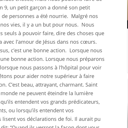
n 9
, un petit garçon a donné son petit
e de personnes a été nourrie.
Malgré nos
nos vies, il y a un but pour nous.
Nous
seuls à pouvoir faire, dire des choses que
la avec l’amour de Jésus dans nos cœurs.
us, c’est une bonne action.
Lorsque nous
si une bonne action. Lorsque nous préparons
 lorsque nous passons à l’hôpital pour voir
ons pour aider notre supérieur à faire
on. C’est beau, attrayant, charmant. Saint
du monde ne peuvent éteindre la lumière
rsqu’ils entendent vos grands prédicateurs,
ts, ou lorsqu’ils entendent vos
lisent vos déclarations de foi. Il aurait pu
nt dit: “Quand ils verront la façon dont vous