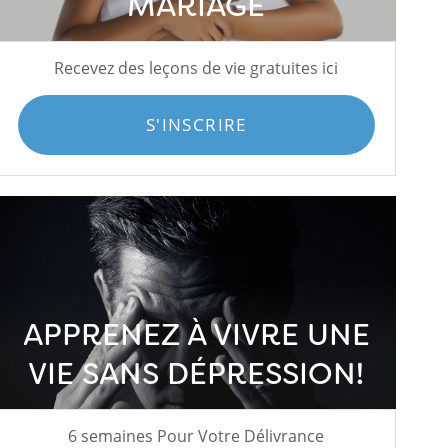
MARIAGE
Recevez des leçons de vie gratuites ici
S'INSCRIRE
APPRENEZ À VIVRE UNE
VIE SANS DÉPRESSION!
6 semaines Pour Votre Délivrance