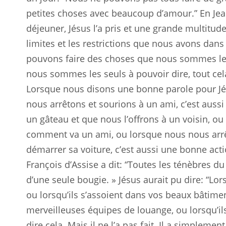
petites choses avec beaucoup d’amour.” En Jea
déjeuner, Jésus l’a pris et une grande multitud
limites et les restrictions que nous avons dans 
pouvons faire des choses que nous sommes les 
nous sommes les seuls à pouvoir dire, tout ce
Lorsque nous disons une bonne parole pour Jés
nous arrêtons et sourions à un ami, c’est aus
un gâteau et que nous l’offrons à un voisin, ou
comment va un ami, ou lorsque nous nous arrêt
démarrer sa voiture, c’est aussi une bonne acti
François d’Assise a dit: “Toutes les ténèbres 
d’une seule bougie. » Jésus aurait pu dire: “Lo
ou lorsqu’ils s’assoient dans vos beaux bâtimen
merveilleuses équipes de louange, ou lorsqu’ils 
dire cela. Mais il ne l’a pas fait. Il a simpleme