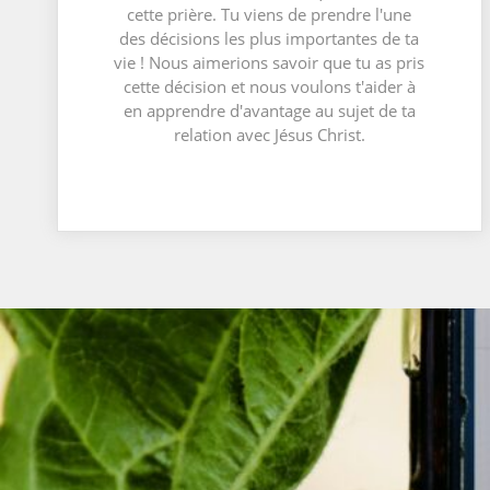
cette prière. Tu viens de prendre l'une
des décisions les plus importantes de ta
vie ! Nous aimerions savoir que tu as pris
cette décision et nous voulons t'aider à
en apprendre d'avantage au sujet de ta
relation avec Jésus Christ.