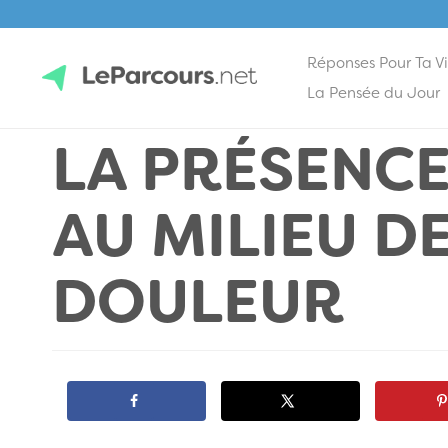
Réponses Pour Ta V
Skip
La Pensée du Jour
to
LA PRÉSENCE
content
LeParcours.net
AU MILIEU DE
DOULEUR