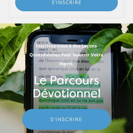
S'INSCRIRE
Inscrivez-vous à des Leçons
Quotidiennes Pour Nourrir Votre
Esprit.
Le Parcours
Dévotionnel
S'INSCRIRE