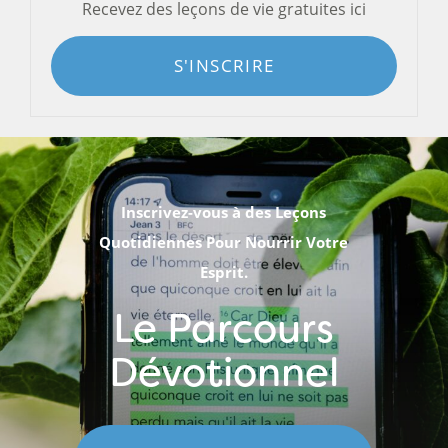
Recevez des leçons de vie gratuites ici
S'INSCRIRE
Inscrivez-vous à des Leçons
Quotidiennes Pour Nourrir Votre
Esprit.
Le Parcours
Dévotionnel