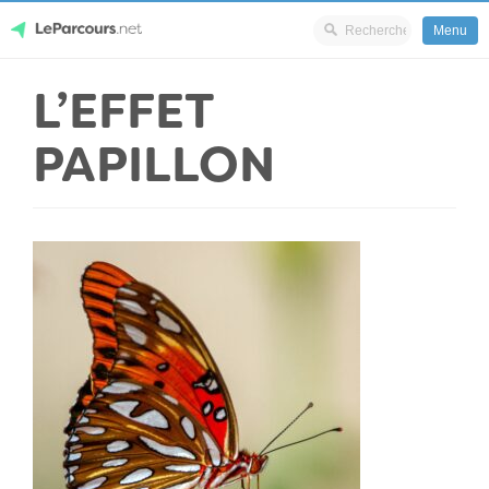
Menu
Skip
L’EFFET
LeParcours.net
to
content
PAPILLON