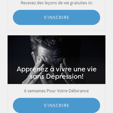
Recevez des leçons de vie gratuites ici
S'INSCRIRE
Apprenez à vivre une vie
sans Dépression!
6 semaines Pour Votre Délivrance
S'INSCRIRE